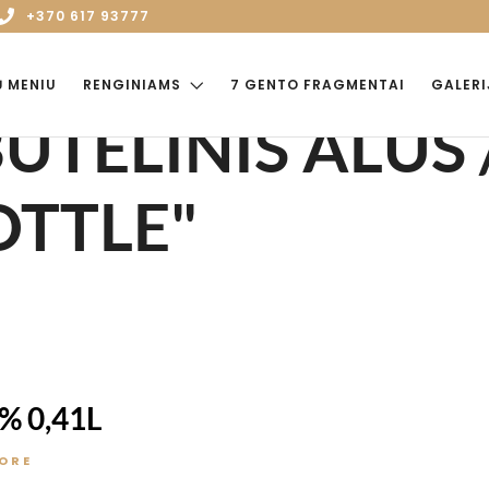
+370 617 93777
Ų MENIU
RENGINIAMS
7 GENTO FRAGMENTAI
GALERI
"BUTELINIS ALU
OTTLE"
% 0,41L
ORE