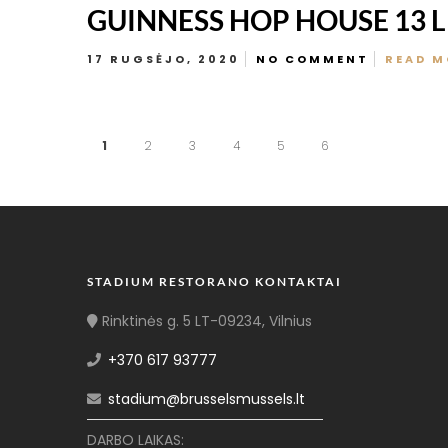
GUINNESS HOP HOUSE 13 L 
17 RUGSĖJO, 2020
NO COMMENT
READ M
1
2
3
4
5
6
STADIUM RESTORANO KONTAKTAI
Rinktinės g. 5 LT-09234, Vilnius
+370 617 93777
stadium@brusselsmussels.lt
DARBO LAIKAS: