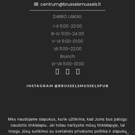
centrum@brusselsmussels.lt
DARBO LAIKAS:
I-II 11:00-23:00
III-IV 11:00-24:00
V-VI 11:00-01:00
VII 11:00-22:00
Brunch
VI-VII 11:00-13:00
INSTAGRAM @BRUSSELSMUSSELSPUB
Mes naudojame slapukus, kurie užtikrina, kad Jums bus patogu
naudotis tinklalapiu. Jei toliau naršysite mūsų tinklalapyje, tai
tolygu Jūsų sutikimui su svetainės privatumo politika ir slapukų