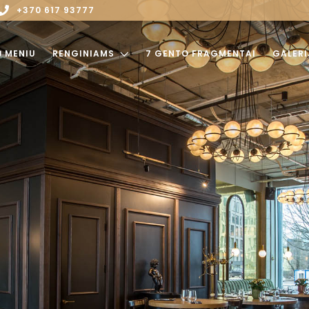
+370 617 93777
Ų MENIU
RENGINIAMS
7 GENTO FRAGMENTAI
GALERI