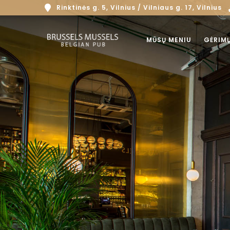
Rinktinės g. 5, Vilnius / Vilniaus g. 17, Vilnius
MŪSŲ MENIU
GĖRIM