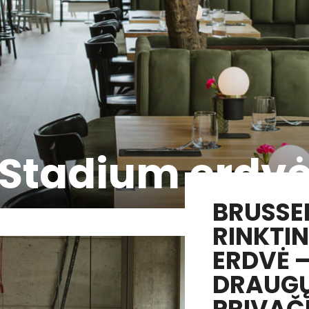
Stadium erdv
BRUSSE
RINKTIN
ERDVĖ 
DRAUGŲ
PRIVAČI