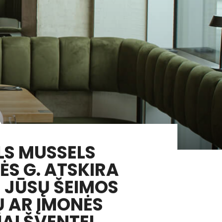
ė
LS MUSSELS
ĖS G. ATSKIRA
– JŪSŲ ŠEIMOS
 AR ĮMONĖS
AI ŠVENTEI