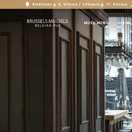
Rinktinės g. 5, Vilnius / Vilniaus g. 17, Vilnius
MŪSŲ MENIU
GĖRIM