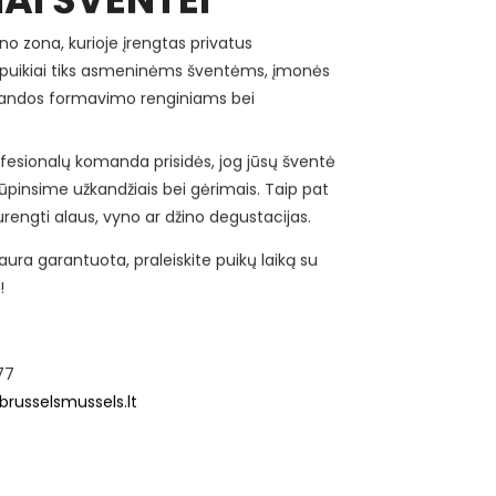
ano zona, kurioje įrengtas privatus
 puikiai tiks asmeninėms šventėms, įmonės
andos formavimo renginiams bei
ofesionalų komanda prisidės, jog jūsų šventė
ūpinsime užkandžiais bei gėrimais. Taip pat
rengti alaus, vyno ar džino degustacijas.
a aura garantuota, praleiskite puikų laiką su
!
77
russelsmussels.lt