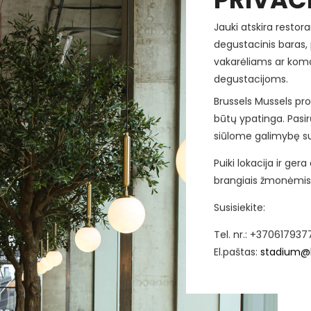
Jauki atskira restor
degustacinis baras,
vakarėliams ar kom
degustacijoms.
Brussels Mussels pr
būtų ypatinga. Pasir
siūlome galimybę su
Puiki lokacija ir ger
brangiais žmonėmis
Susisiekite:
Tel. nr.: +370617937
El.paštas:
stadium@b