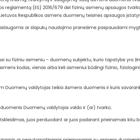
ybos reglamentą (ES) 2016/679 dėl fizinių asmenų apsaugos tvar
Lietuvos Respublikos asmens duomenų teisinės apsaugos įstatymo,
paslaugomis ar slapukų naudojimo pranešime paspausdami mygtuką
si su fiziniu asmeniu – duomenų subjektu, kurio tapatybė yra žinom
ens kodas, vienas arba keli asmeniui būdingi fizinio, fiziologinio
uriam Duomenų valdytojas teikia Asmens duomenis ir kuris sava
 duomenis Duomenų valdytojas valdo ir (ar) tvarko;
eidimas, juos perduodant ar juos padarant prieinamais kitu b
nėmis ar neautomatinėmis priemonėmis su asmens duomenimis a