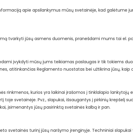
formaciją apie apsilankymus mūsų svetainėje, kad galėtume jum
kimą tvarkyti jūsų asmens duomenis, pranešdami mums tai el. p
ėdami įvykdyti mūsų jums teikiamas paslaugas ir tik tokiems 
nes, atitinkančias Reglamento nuostatas bei užtikrina jūsų, kaip
 rinkmenos, kurios yra laikinai įrašomos į tinklalapio lankytojų el
irtį toje svetainėje. Pvz., slapukai, išsaugantys į pirkinių krepšel
ukai, įsimenantys jūsų pasirinktą svetainės kalbą ir pan.
eto svetainės turinį jūsų naršymo įrenginyje. Techniniai slapuka