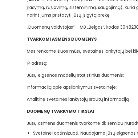
įrašymą, rūšiavimą, sisteminimą, saugojimą), kuria g
norint jums pristatyti jūsų įsigytą prekę.
„Duomenų valdytojas“ – MB „Belgas“, kodas 304823023,
TVARKOMI ASMENS DUOMENYS
Mes renkame šiuos mūsų svetainės lankytojų bei k
IP adresą;
Jūsų elgsenos modelių statistinius duomenis;
Informaciją apie apsilankymus svetainėje;
Analitinę svetainės lankytojų srautų informaciją.
DUOMENŲ TVARKYMO TIKSLAI
Jūsų asmens duomenis tvarkome tik žemiau nurodyta
Svetainei optimizuoti. Naudojame jūsų elgsenos mo