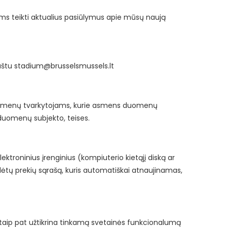
s teikti aktualius pasiūlymus apie mūsų naują
aštu
stadium@brusselsmussels.lt
duomenų tvarkytojams, kurie asmens duomenų
 duomenų subjekto, teises.
ektroninius įrenginius (kompiuterio kietąjį diską ar
į sudėtų prekių sąrašą, kuris automatiškai atnaujinamas,
i taip pat užtikrina tinkamą svetainės funkcionalumą