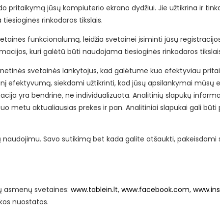
zdo pritaikymą jūsų kompiuterio ekrano dydžiui. Jie užtikrina ir ti
iesioginės rinkodaros tikslais.
 svetainės funkcionalumą, leidžia svetainei įsiminti jūsų registracij
macijos, kuri galėtū būti naudojama tiesioginės rinkodaros tikslai
ernetinės svetainės lankytojus, kad galėtume kuo efektyviau pritaik
nį efektyvumą, siekdami užtikrinti, kad jūsų apsilankymai mūsų 
rmacija yra bendrinė, ne individualizuota. Analitinių slapukų inf
iuo metu aktualiausias prekes ir pan. Analitiniai slapukai gali būt
naudojimu. Savo sutikimą bet kada galite atšaukti, pakeisdami s
jų asmenų svetaines:
www.tablein.lt
,
www.facebook.com
,
www.in
tikos nuostatos.