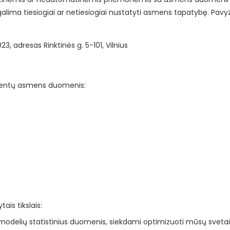
alima tiesiogiai ar netiesiogiai nustatyti asmens tapatybę. Pavyzd
 adresas Rinktinės g. 5-101, Vilnius
lientų asmens duomenis:
is tikslais:
delių statistinius duomenis, siekdami optimizuoti mūsų svetainę 