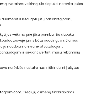
nkamą svetainės veikimą. Šie slapukai nerenka jokios
os duomenis ir išsaugoti jūsų pasirinktą prekių
s.
yti jos veikimą prie jūsų poreikių. Šių slapukų
el.paduotouvėje jums būtų naudingi, o siūlomos
ormacija naudojama ekrane atvaizduojant
i panaudojami ir siekiant įvertinti mūsų reklaminių
avo naršyklės nustatymus ir ištrindami įrašytus
stagram.com
. Trečiųjų asmenų tinklalapiams