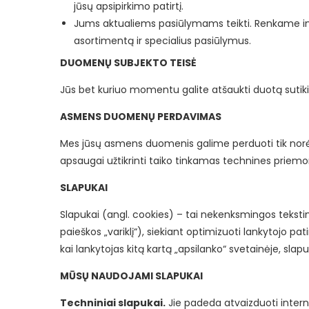
jūsų apsipirkimo patirtį.
Jums aktualiems pasiūlymams teikti. Renkame in
asortimentą ir specialius pasiūlymus.
DUOMENŲ SUBJEKTO TEISĖ
Jūs bet kuriuo momentu galite atšaukti duotą suti
ASMENS DUOMENŲ PERDAVIMAS
Mes jūsų asmens duomenis galime perduoti tik nor
apsaugai užtikrinti taiko tinkamas technines priemo
SLAPUKAI
Slapukai (angl. cookies) – tai nekenksmingos tekstinės
paieškos „variklį“), siekiant optimizuoti lankytojo pat
kai lankytojas kitą kartą „apsilanko“ svetainėje, slap
MŪSŲ NAUDOJAMI SLAPUKAI
Techniniai slapukai.
Jie padeda atvaizduoti intern