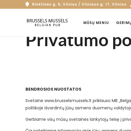
Rinktinės g. 5, Vilnius / Vilniaus g. 17, Vilnius
MŪSŲ MENIU
GĖRIM
Privatumo pol
BENDROSIOS NUOSTATOS
Svetainė www.brusselsmussels.lt priklauso MB „Belgas“
politikoje išvardintų jūsų asmens duomenų valdytoj
Gerbiame visų mūsų svetainės lankytojų teisę į priv
Čia pateikiame informaciją apie jūsų asmens duomen