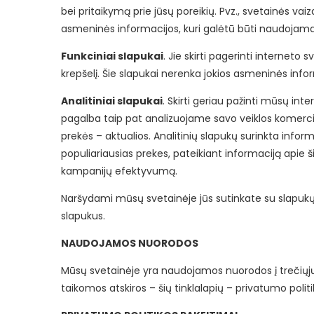
bei pritaikymą prie jūsų poreikių. Pvz., svetainės vai
asmeninės informacijos, kuri galėtū būti naudojama t
Funkciniai slapukai
. Jie skirti pagerinti interneto
krepšelį. Šie slapukai nerenka jokios asmeninės infor
Analitiniai slapukai
. Skirti geriau pažinti mūsų int
pagalba taip pat analizuojame savo veiklos komerci
prekės – aktualios. Analitinių slapukų surinkta info
populiariausias prekes, pateikiant informaciją apie š
kampanijų efektyvumą.
Naršydami mūsų svetainėje jūs sutinkate su slapukų 
slapukus.
NAUDOJAMOS NUORODOS
Mūsų svetainėje yra naudojamos nuorodos į trečių
taikomos atskiros – šių tinklalapių – privatumo poli