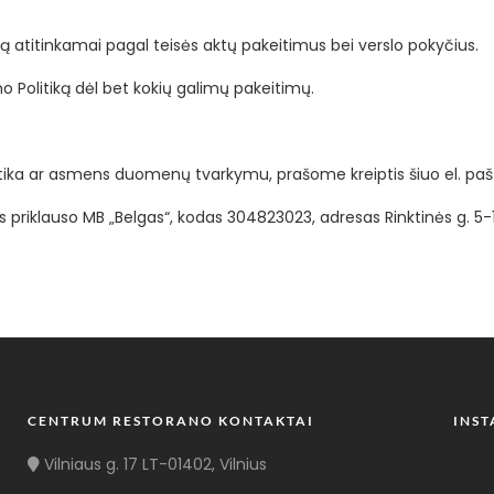
iką atitinkamai pagal teisės aktų pakeitimus bei verslo pokyčius.
 Politiką dėl bet kokių galimų pakeitimų.
itika ar asmens duomenų tvarkymu, prašome kreiptis šiuo el. pa
priklauso MB „Belgas“, kodas 304823023, adresas Rinktinės g. 5-101
CENTRUM RESTORANO KONTAKTAI
INS
Vilniaus g. 17 LT-01402, Vilnius