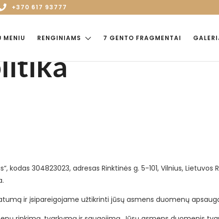
+370 617 93777
Ų MENIU
RENGINIAMS
7 GENTO FRAGMENTAI
GALERI
itika
, kodas 304823023, adresas Rinktinės g. 5-101, Vilnius, Lietuvos R
a.
atumą ir įsipareigojame užtikrinti jūsų asmens duomenų apsaugą 
ų rinkimą, tvarkymą ir saugojimą. Jūsų asmens duomenis tvarkom