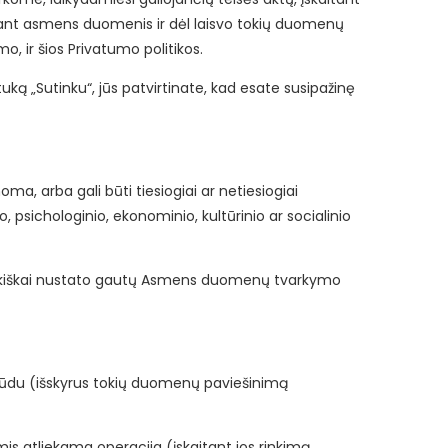
kant asmens duomenis ir dėl laisvo tokių duomenų
 ir šios Privatumo politikos.
 „Sutinku“, jūs patvirtinate, kad esate susipažinę
a, arba gali būti tiesiogiai ar netiesiogiai
, psichologinio, ekonominio, kultūrinio ar socialinio
rankiškai nustato gautų Asmens duomenų tvarkymo
ūdu (išskyrus tokių duomenų paviešinimą
tliekama operacija (įskaitant jos rinkimą,