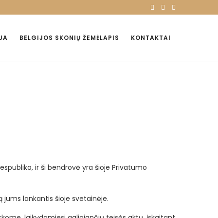
JA
BELGIJOS SKONIŲ ŽEMĖLAPIS
KONTAKTAI
espublika, ir ši bendrovė yra šioje Privatumo
jums lankantis šioje svetainėje.
e, laikydamiesi galiojančių teisės aktų, įskaitant