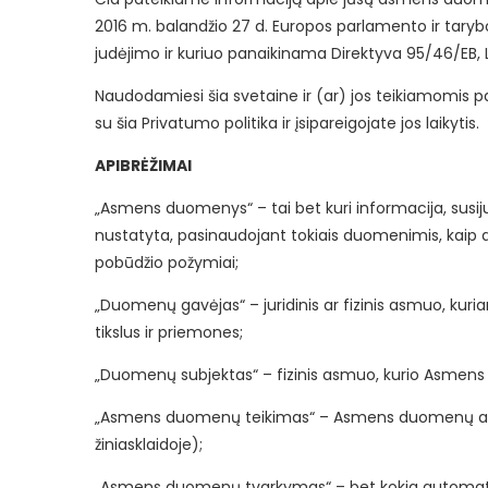
2016 m. balandžio 27 d. Europos parlamento ir tar
judėjimo ir kuriuo panaikinama Direktyva 95/46/EB, 
Naudodamiesi šia svetaine ir (ar) jos teikiamomis 
su šia Privatumo politika ir įsipareigojate jos laikytis.
APIBRĖŽIMAI
„Asmens duomenys“ – tai bet kuri informacija, susiju
nustatyta, pasinaudojant tokiais duomenimis, kaip asm
pobūdžio požymiai;
„Duomenų gavėjas“ – juridinis ar fizinis asmuo, k
tikslus ir priemones;
„Duomenų subjektas“ – fizinis asmuo, kurio Asmens
„Asmens duomenų teikimas“ – Asmens duomenų atskl
žiniasklaidoje);
„Asmens duomenų tvarkymas“ – bet kokia automati