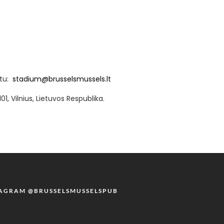
štu:
stadium@brusselsmussels.lt
, Vilnius, Lietuvos Respublika.
TAGRAM @BRUSSELSMUSSELSPUB