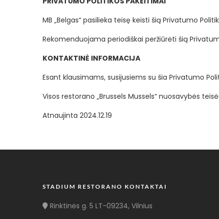
PRIVATUMO POLITIKOS PAKEITIMAI
MB „Belgas“ pasilieka teisę keisti šią Privatumo Polit
Rekomenduojama periodiškai peržiūrėti šią Privatumo
KONTAKTINĖ INFORMACIJA
Esant klausimams, susijusiems su šia Privatumo Pol
Visos restorano „Brussels Mussels“ nuosavybės teisės 
Atnaujinta 2024.12.19
STADIUM RESTORANO KONTAKTAI
Rinktinės g. 5 LT-09234, Vilnius