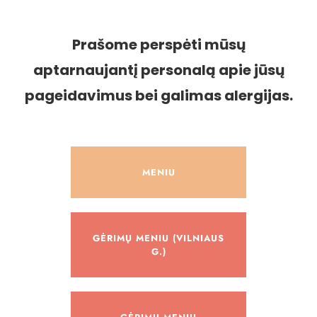
Prašome perspėti mūsų
aptarnaujantį personalą apie jūsų
pageidavimus bei galimas alergijas.
MENIU
GĖRIMŲ MENIU (VILNIAUS
G.)