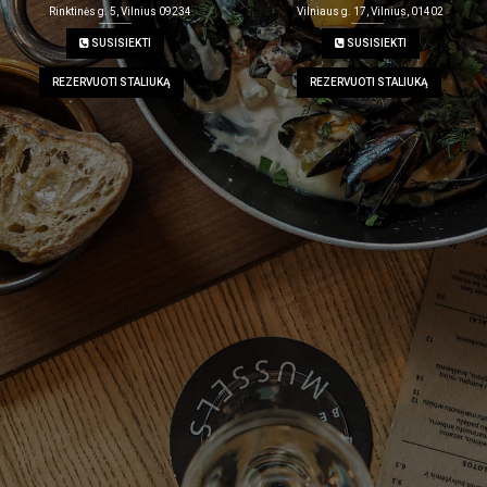
Rinktinės g. 5, Vilnius 09234
Vilniaus g. 17, Vilnius, 01402
SUSISIEKTI
SUSISIEKTI
REZERVUOTI STALIUKĄ
REZERVUOTI STALIUKĄ