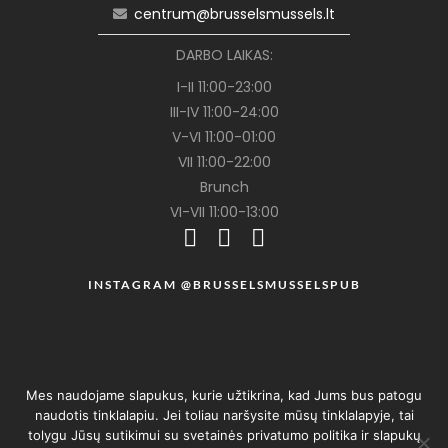
centrum@brusselsmussels.lt
DARBO LAIKAS:
I-II 11:00-23:00
III-IV 11:00-24:00
V-VI 11:00-01:00
VII 11:00-22:00
Brunch
VI-VII 11:00-13:00
INSTAGRAM @BRUSSELSMUSSELSPUB
Mes naudojame slapukus, kurie užtikrina, kad Jums bus patogu
naudotis tinklalapiu. Jei toliau naršysite mūsų tinklalapyje, tai
tolygu Jūsų sutikimui su svetainės privatumo politika ir slapukų