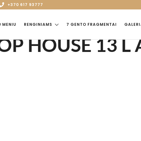
+370 617 93777
Ų MENIU
RENGINIAMS
7 GENTO FRAGMENTAI
GALERI
OP HOUSE 13 L 