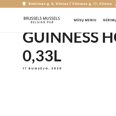
Rinktinės g. 5, Vilnius / Vilniaus g. 17, Vilnius
MŪSŲ MENIU
GĖRIM
GUINNESS H
0,33L
17 RUGSĖJO, 2020