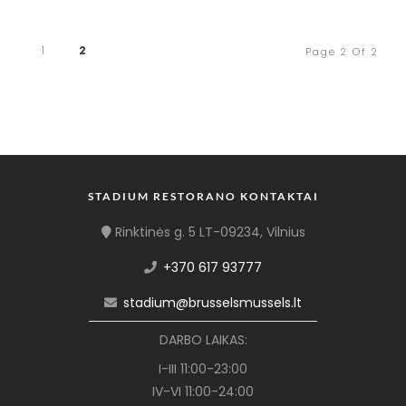
1
2
Page 2 Of 2
STADIUM RESTORANO KONTAKTAI
Rinktinės g. 5 LT-09234, Vilnius
+370 617 93777
stadium@brusselsmussels.lt
DARBO LAIKAS:
I-III 11:00-23:00
IV-VI 11:00-24:00