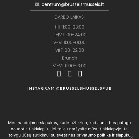
centrum@brusselsmussels.lt
DARBO LAIKAS:
I-II 11:00-23:00
III-IV 11:00-24:00
V-VI 11:00-01:00
VII 11:00-22:00
Brunch
VI-VII 11:00-13:00
INSTAGRAM @BRUSSELSMUSSELSPUB
Mes naudojame slapukus, kurie užtikrina, kad Jums bus patogu
naudotis tinklalapiu. Jei toliau naršysite mūsų tinklalapyje, tai
tolygu Jūsų sutikimui su svetainės privatumo politika ir slapukų