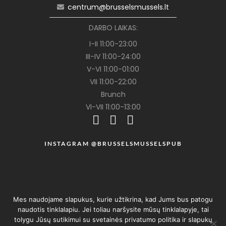
centrum@brusselsmussels.lt
DARBO LAIKAS:
I-II 11:00-23:00
III-IV 11:00-24:00
V-VI 11:00-01:00
VII 11:00-22:00
Brunch
VI-VII 11:00-13:00
INSTAGRAM @BRUSSELSMUSSELSPUB
Mes naudojame slapukus, kurie užtikrina, kad Jums bus patogu
naudotis tinklalapiu. Jei toliau naršysite mūsų tinklalapyje, tai
tolygu Jūsų sutikimui su svetainės privatumo politika ir slapukų