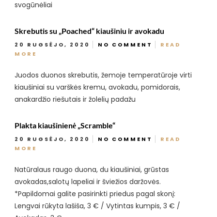
svogūnėliai
Skrebutis su „Poached“ kiaušiniu ir avokadu
20 RUGSĖJO, 2020
NO COMMENT
READ
MORE
Juodos duonos skrebutis, žemoje temperatūroje virti
kiaušiniai su varškės kremu, avokadu, pomidorais,
anakardžio riešutais ir žolelių padažu
Plakta kiaušinienė „Scramble“
20 RUGSĖJO, 2020
NO COMMENT
READ
MORE
Natūralaus raugo duona, du kiaušiniai, grūstas
avokadas,salotų lapeliai ir šviežios daržovės.
*Papildomai galite pasirinkti priedus pagal skonį:
Lengvai rūkyta lašiša, 3 € / Vytintas kumpis, 3 € /