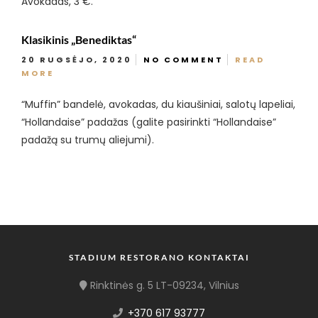
Avokadas, 3 €.
Klasikinis „Benediktas“
20 RUGSĖJO, 2020
NO COMMENT
READ
MORE
“Muffin” bandelė, avokadas, du kiaušiniai, salotų lapeliai,
“Hollandaise” padažas (galite pasirinkti “Hollandaise”
padažą su trumų aliejumi).
STADIUM RESTORANO KONTAKTAI
Rinktinės g. 5 LT-09234, Vilnius
+370 617 93777