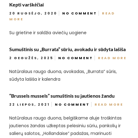
Kepti varškėčiai
20 RUGSĖJO, 2020
NO COMMENT
READ
MORE
Su grietine ir saldžia aviečių uogiene
Sumuštinis su „Burrata” sūriu, avokadu ir sūdyta lašiša
2 GEGUŽĖS, 2025
NO COMMENT
READ MORE
Natūralaus raugo duona, avokadas, „Burrata” sūris,
sūdyta lašiša ir kalendra
“Brussels mussels” sumuštinis su jautienos žandu
22 LIEPOS, 2021
NO COMMENT
READ MORE
Natūralaus raugo duona, belgiškame aluje troškintas
jautienos žandas užkeptas pelėsiniu sūriu, pankolių ir
salierų salotos, „Hollandaise” padažas, marinuoti