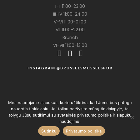
I-II 11:00-23:00
III-IV 11:00-24:00
V-VI 11:00-01:00
VII 11:00-22:00
Brunch
VI-VII 11:00-13:00
INSTAGRAM @BRUSSELSMUSSELSPUB
Mes naudojame slapukus, kurie užtikrina, kad Jums bus patogu
naudotis tinklalapiu. Jei toliau naršysite mūsų tinklalapyje, tai
tolygu Jūsų sutikimui su svetainės privatumo politika ir slapukų
naudojimu.
Privatumo politika
made with @urteconsulting
Sutinku
Privatumo politika
© Brussels Mussels - Belgian Pub