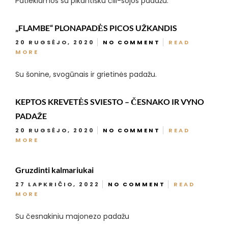
Patiekiamos su pikantišku čili-sojos padažu.
„FLAMBE“ PLONAPADĖS PICOS UŽKANDIS
20 RUGSĖJO, 2020
NO COMMENT
READ
MORE
Su šonine, svogūnais ir grietinės padažu.
KEPTOS KREVETĖS SVIESTO – ČESNAKO IR VYNO
PADAŽE
20 RUGSĖJO, 2020
NO COMMENT
READ
MORE
Gruzdinti kalmariukai
27 LAPKRIČIO, 2022
NO COMMENT
READ
MORE
Su česnakiniu majonezo padažu