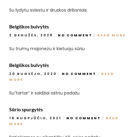
Su lydytu sviestu ir druskos dribsniais.
Belgiškos bulvytės
2 GEGUŽĖS, 2025
NO COMMENT
READ MORE
Su trumų majonezu ir kietuoju sūriu
Belgiškos bulvytės
20 RUGSĖJO, 2020
NO COMMENT
READ
MORE
Su”tartar” ir saldžiai aštriu padažu
Sūrio spurgytės
18 RUGPJŪČIO, 2021
NO COMMENT
READ
MORE