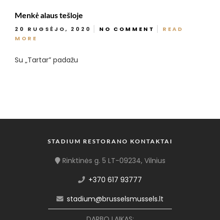
Menkė alaus tešloje
20 RUGSĖJO, 2020
NO COMMENT
READ
MORE
Su „Tartar” padažu
STADIUM RESTORANO KONTAKTAI
Rinktinės g. 5 LT-09234, Vilnius
+370 617 93777
stadium@brusselsmussels.lt
DARBO LAIKAS: