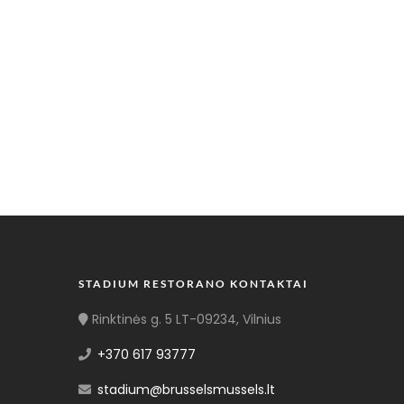
STADIUM RESTORANO KONTAKTAI
Rinktinės g. 5 LT-09234, Vilnius
+370 617 93777
stadium@brusselsmussels.lt