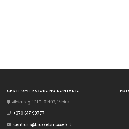
CENTRUM RESTORANO KONTAKTAI
INS
Vilniaus g. 17 LT-01402, Vilnius
+370 617 93777
centrum@brusselsmussels.lt