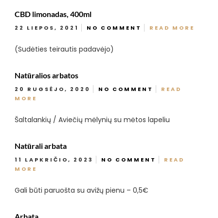
CBD limonadas, 400ml
22 LIEPOS, 2021
NO COMMENT
READ MORE
(Sudėties teirautis padavėjo)
Natūralios arbatos
20 RUGSĖJO, 2020
NO COMMENT
READ
MORE
Šaltalankių / Aviečių mėlynių su mėtos lapeliu
Natūrali arbata
11 LAPKRIČIO, 2023
NO COMMENT
READ
MORE
Gali būti paruošta su avižų pienu – 0,5€
Arbata