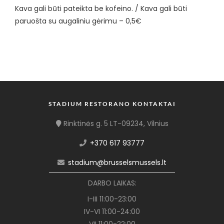
Kava gali būti pateikta be kofeino. / Kava gali būti
paruošta su augaliniu gėrimu – 0,5€
STADIUM RESTORANO KONTAKTAI
Rinktinės g. 5 LT-09234, Vilnius
+370 617 93777
stadium@brusselsmussels.lt
DARBO LAIKAS:
I-III 11:00-23:00
IV-VI 11:00-24:00