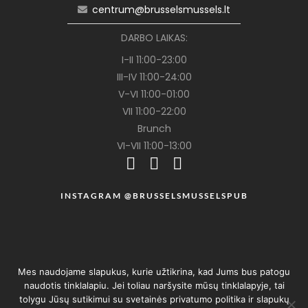
centrum@brusselsmussels.lt
DARBO LAIKAS:
I-II 11:00-23:00
III-IV 11:00-24:00
V-VI 11:00-01:00
VII 11:00-22:00
Brunch
VI-VII 11:00-13:00
INSTAGRAM @BRUSSELSMUSSELSPUB
Mes naudojame slapukus, kurie užtikrina, kad Jums bus patogu
naudotis tinklalapiu. Jei toliau naršysite mūsų tinklalapyje, tai
tolygu Jūsų sutikimui su svetainės privatumo politika ir slapukų