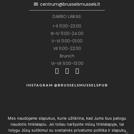
centrum@brusselsmussels.lt
DARBO LAIKAS:
I-II 11:00-23:00
III-IV 11:00-24:00
V-VI 11:00-01:00
VII 11:00-22:00
Brunch
VI-VII 11:00-13:00
INSTAGRAM @BRUSSELSMUSSELSPUB
Mes naudojame slapukus, kurie užtikrina, kad Jums bus patogu
naudotis tinklalapiu. Jei toliau naršysite mūsų tinklalapyje, tai
tolygu Jūsų sutikimui su svetainės privatumo politika ir slapukų