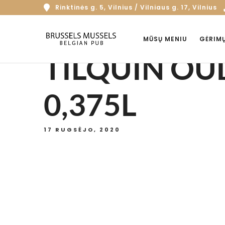
Rinktinės g. 5, Vilnius / Vilniaus g. 17, Vilnius
MŪSŲ MENIU
GĖRIM
TILQUIN OU
0,375L
17 RUGSĖJO, 2020