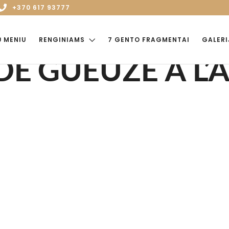
+370 617 93777
Ų MENIU
RENGINIAMS
7 GENTO FRAGMENTAI
GALERI
DE GUEUZE A L’