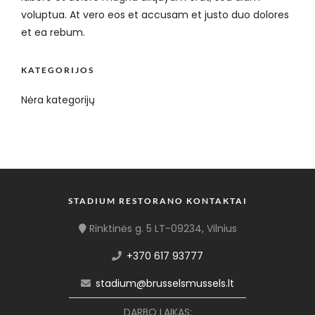
voluptua. At vero eos et accusam et justo duo dolores
et ea rebum.
KATEGORIJOS
Nėra kategorijų
STADIUM RESTORANO KONTAKTAI
Rinktinės g. 5 LT-09234, Vilnius
+370 617 93777
stadium@brusselsmussels.lt
DARBO LAIKAS: