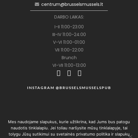
centrum@brusselsmussels.lt
DARBO LAIKAS:
I-II 11:00-23:00
III-IV 11:00-24:00
V-VI 11:00-01:00
VII 11:00-22:00
Brunch
VI-VII 11:00-13:00
INSTAGRAM @BRUSSELSMUSSELSPUB
Mes naudojame slapukus, kurie užtikrina, kad Jums bus patogu
naudotis tinklalapiu. Jei toliau naršysite mūsų tinklalapyje, tai
tolygu Jūsų sutikimui su svetainės privatumo politika ir slapukų