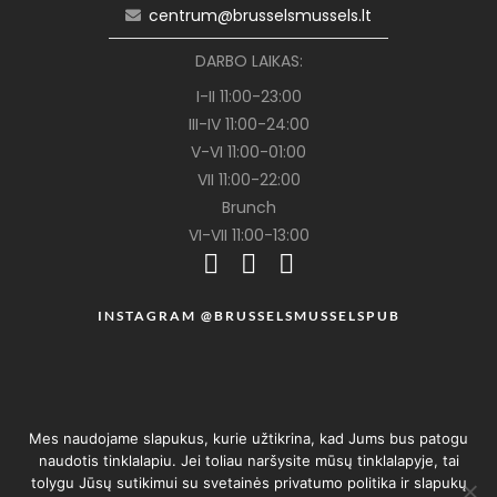
centrum@brusselsmussels.lt
DARBO LAIKAS:
I-II 11:00-23:00
III-IV 11:00-24:00
V-VI 11:00-01:00
VII 11:00-22:00
Brunch
VI-VII 11:00-13:00
INSTAGRAM @BRUSSELSMUSSELSPUB
Mes naudojame slapukus, kurie užtikrina, kad Jums bus patogu
naudotis tinklalapiu. Jei toliau naršysite mūsų tinklalapyje, tai
tolygu Jūsų sutikimui su svetainės privatumo politika ir slapukų