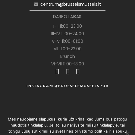
centrum@brusselsmussels.lt
DARBO LAIKAS:
I-II 11:00-23:00
III-IV 11:00-24:00
V-VI 11:00-01:00
VII 11:00-22:00
Brunch
VI-VII 11:00-13:00
INSTAGRAM @BRUSSELSMUSSELSPUB
Mes naudojame slapukus, kurie užtikrina, kad Jums bus patogu
naudotis tinklalapiu. Jei toliau naršysite mūsų tinklalapyje, tai
tolygu Jūsų sutikimui su svetainės privatumo politika ir slapukų