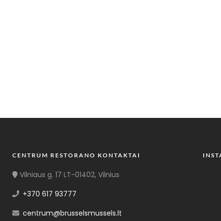
CENTRUM RESTORANO KONTAKTAI
INS
Vilniaus g. 17 LT-01402, Vilnius
+370 617 93777
centrum@brusselsmussels.lt