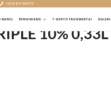
+370 617 93777
Ų MENIU
RENGINIAMS
7 GENTO FRAGMENTAI
GALERI
RIPLE 10% 0,33L