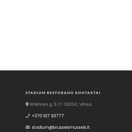
STADIUM RESTORANO KONTAKTAI
Rinktinės g. 5 LT-09234, Vilnius
+370 617 93777
stadium@brusselsmussels.lt