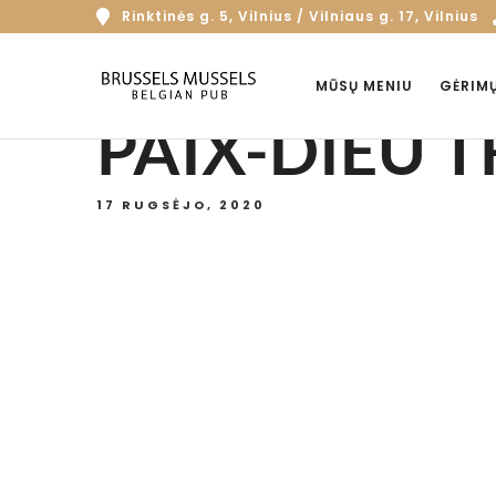
Rinktinės g. 5, Vilnius / Vilniaus g. 17, Vilnius
MŪSŲ MENIU
GĖRIM
PAIX-DIEU T
17 RUGSĖJO, 2020