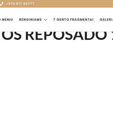
+370 617 93777
Ų MENIU
RENGINIAMS
7 GENTO FRAGMENTAI
GALERI
TOS REPOSADO 