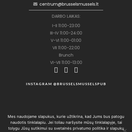
centrum@brusselsmussels.lt
DARBO LAIKAS:
I-II 11:00-23:00
III-IV 11:00-24:00
V-VI 11:00-01:00
VII 11:00-22:00
Brunch
VI-VII 11:00-13:00
INSTAGRAM @BRUSSELSMUSSELSPUB
Mes naudojame slapukus, kurie užtikrina, kad Jums bus patogu
naudotis tinklalapiu. Jei toliau naršysite mūsų tinklalapyje, tai
tolygu Jūsų sutikimui su svetainės privatumo politika ir slapukų