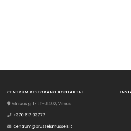
CENTRUM RESTORANO KONTAKTAI
INS
Vilniaus g. 17 LT-01402, Vilnius
+370 617 93777
centrum@brusselsmussels.lt