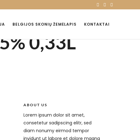
JA
BELGIJOS SKONIŲ ŽEMĖLAPIS
KONTAKTAI
5% 0,33L
ABOUT US
Lorem ipsum dolor sit amet,
consetetur sadipscing elitr, sed
diam nonumy eirmod tempor
invidunt ut labore et dolore magna