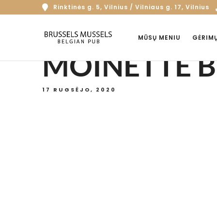
Rinktinės g. 5, Vilnius / Vilniaus g. 17, Vilnius
MŪSŲ MENIU
GĖRIM
MOINETTE B
17 RUGSĖJO, 2020