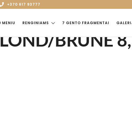
+370 617 93777
Ų MENIU
RENGINIAMS
7 GENTO FRAGMENTAI
GALERI
LOND/BRUNE 8,