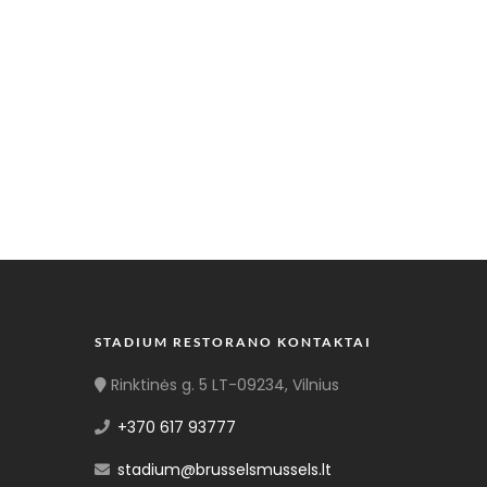
STADIUM RESTORANO KONTAKTAI
Rinktinės g. 5 LT-09234, Vilnius
+370 617 93777
stadium@brusselsmussels.lt