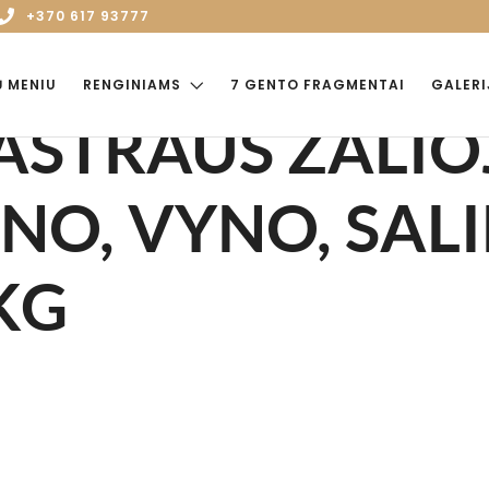
+370 617 93777
Ų MENIU
RENGINIAMS
7 GENTO FRAGMENTAI
GALERI
 AŠTRAUS ŽALIO
NO, VYNO, SAL
KG