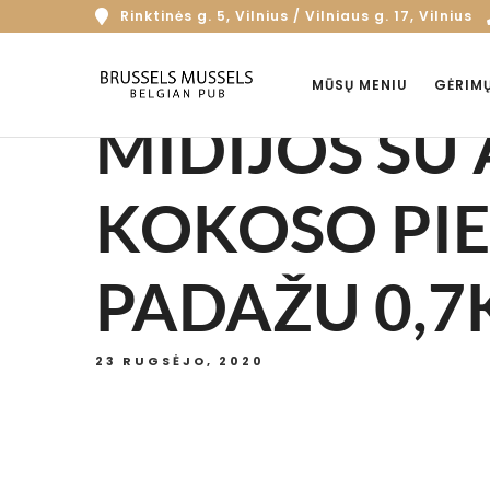
Rinktinės g. 5, Vilnius / Vilniaus g. 17, Vilnius
MŪSŲ MENIU
GĖRIM
MIDIJOS SU
KOKOSO PIE
PADAŽU 0,7
23 RUGSĖJO, 2020