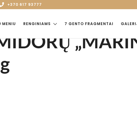
+370 617 93777
Ų MENIU
RENGINIAMS
7 GENTO FRAGMENTAI
GALERI
MIDORŲ „MARI
g