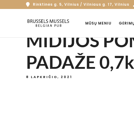
Rinktinės g. 5, Vilnius / Vilniaus g. 17, Vilnius
MŪSŲ MENIU
GĖRIM
MIDIJOS PO
PADAŽE 0,7k
8 LAPKRIČIO, 2021