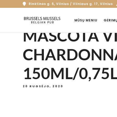
Rinktinės g. 5, Vilnius / Vilniaus g. 17, Vilnius
MŪSŲ MENIU
GĖRIM
MASCOTA V
CHARDONNA
150ML/0,75
20 RUGSĖJO, 2020