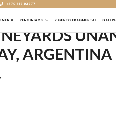
+370 617 93777
Ų MENIU
RENGINIAMS
7 GENTO FRAGMENTAI
GALERI
INEYARDS UNA
Y, ARGENTINA
L