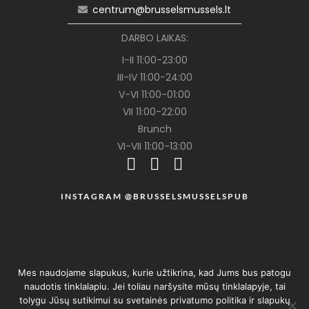
centrum@brusselsmussels.lt
DARBO LAIKAS:
I-II 11:00-23:00
III-IV 11:00-24:00
V-VI 11:00-01:00
VII 11:00-22:00
Brunch
VI-VII 11:00-13:00
INSTAGRAM @BRUSSELSMUSSELSPUB
Mes naudojame slapukus, kurie užtikrina, kad Jums bus patogu
naudotis tinklalapiu. Jei toliau naršysite mūsų tinklalapyje, tai
tolygu Jūsų sutikimui su svetainės privatumo politika ir slapukų