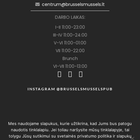
centrum@brusselsmussels.lt
DARBO LAIKAS:
I-II 11:00-23:00
III-IV 11:00-24:00
V-VI 11:00-01:00
VII 11:00-22:00
Brunch
VI-VII 11:00-13:00
INSTAGRAM @BRUSSELSMUSSELSPUB
Mes naudojame slapukus, kurie užtikrina, kad Jums bus patogu
naudotis tinklalapiu. Jei toliau naršysite mūsų tinklalapyje, tai
tolygu Jūsų sutikimui su svetainės privatumo politika ir slapukų