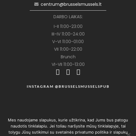
centrum@brusselsmussels.lt
DARBO LAIKAS:
I-II 11:00-23:00
III-IV 11:00-24:00
V-VI 11:00-01:00
VII 11:00-22:00
Brunch
VI-VII 11:00-13:00
INSTAGRAM @BRUSSELSMUSSELSPUB
Mes naudojame slapukus, kurie užtikrina, kad Jums bus patogu
naudotis tinklalapiu. Jei toliau naršysite mūsų tinklalapyje, tai
tolygu Jūsų sutikimui su svetainės privatumo politika ir slapukų