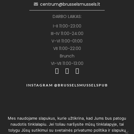
centrum@brusselsmussels.lt
DARBO LAIKAS:
I-II 11:00-23:00
III-IV 11:00-24:00
V-VI 11:00-01:00
VII 11:00-22:00
Brunch
VI-VII 11:00-13:00
INSTAGRAM @BRUSSELSMUSSELSPUB
Mes naudojame slapukus, kurie užtikrina, kad Jums bus patogu
naudotis tinklalapiu. Jei toliau naršysite mūsų tinklalapyje, tai
tolygu Jūsų sutikimui su svetainės privatumo politika ir slapukų