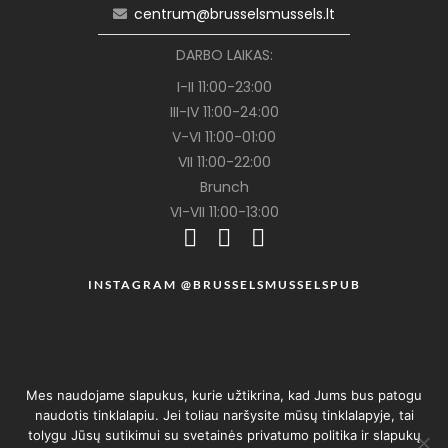
centrum@brusselsmussels.lt
DARBO LAIKAS:
I-II 11:00-23:00
III-IV 11:00-24:00
V-VI 11:00-01:00
VII 11:00-22:00
Brunch
VI-VII 11:00-13:00
INSTAGRAM @BRUSSELSMUSSELSPUB
Mes naudojame slapukus, kurie užtikrina, kad Jums bus patogu
naudotis tinklalapiu. Jei toliau naršysite mūsų tinklalapyje, tai
tolygu Jūsų sutikimui su svetainės privatumo politika ir slapukų