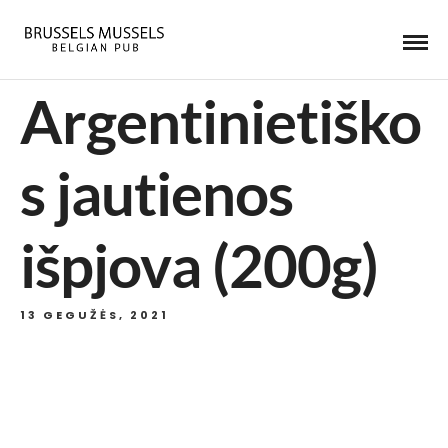
Argentinietiško
s jautienos
išpjova (200g)
13 GEGUŽĖS, 2021