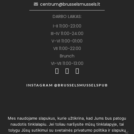
centrum@brusselsmussels.lt
DARBO LAIKAS:
I-II 11:00-23:00
III-IV 11:00-24:00
V-VI 11:00-01:00
VII 11:00-22:00
Brunch
VI-VII 11:00-13:00
INSTAGRAM @BRUSSELSMUSSELSPUB
Mes naudojame slapukus, kurie užtikrina, kad Jums bus patogu
naudotis tinklalapiu. Jei toliau naršysite mūsų tinklalapyje, tai
tolygu Jūsų sutikimui su svetainės privatumo politika ir slapukų