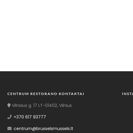
CENTRUM RESTORANO KONTAKTAI
INS
Vilniaus g. 17 LT-01402, Vilnius
+370 617 93777
centrum@brusselsmussels.lt