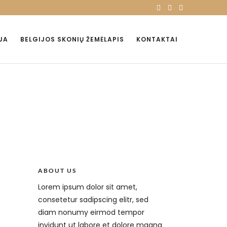
JA
BELGIJOS SKONIŲ ŽEMĖLAPIS
KONTAKTAI
ABOUT US
Lorem ipsum dolor sit amet,
consetetur sadipscing elitr, sed
diam nonumy eirmod tempor
invidunt ut labore et dolore magna