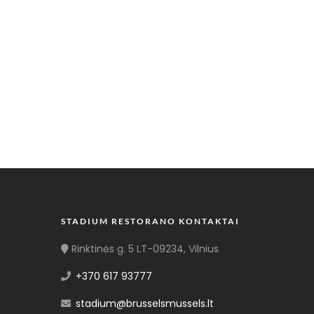
STADIUM RESTORANO KONTAKTAI
Rinktinės g. 5 LT-09234, Vilnius
+370 617 93777
stadium@brusselsmussels.lt