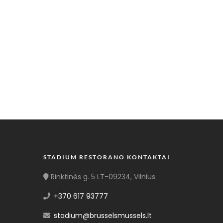
STADIUM RESTORANO KONTAKTAI
Rinktinės g. 5 LT-09234, Vilnius
+370 617 93777
stadium@brusselsmussels.lt