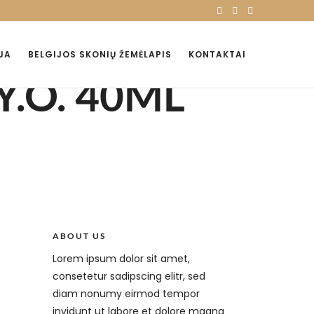
JA
BELGIJOS SKONIŲ ŽEMĖLAPIS
KONTAKTAI
Y.O. 40ML
ABOUT US
Lorem ipsum dolor sit amet,
consetetur sadipscing elitr, sed
diam nonumy eirmod tempor
invidunt ut labore et dolore magna