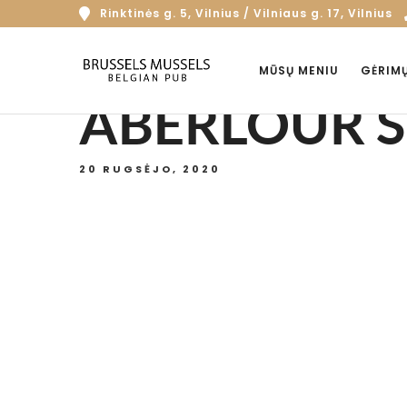
Rinktinės g. 5, Vilnius / Vilniaus g. 17, Vilnius
MŪSŲ MENIU
GĖRIM
ABERLOUR SI
20 RUGSĖJO, 2020