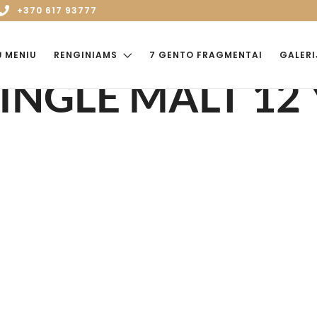
+370 617 93777
Ų MENIU
RENGINIAMS
7 GENTO FRAGMENTAI
GALERI
NGLE MALT 12 