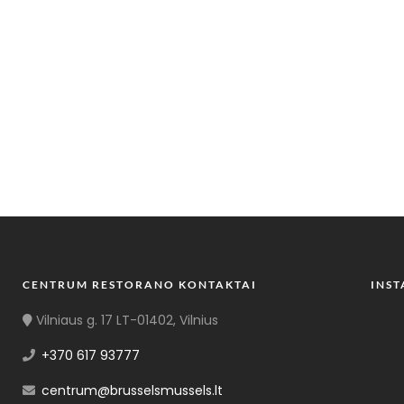
CENTRUM RESTORANO KONTAKTAI
INS
Vilniaus g. 17 LT-01402, Vilnius
+370 617 93777
centrum@brusselsmussels.lt