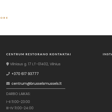
MORE
CENTRUM RESTORANO KONTAKTAI
INS
Vilniaus g. 17 LT-01402, Vilnius
+370 617 93777
centrum@brusselsmussels.lt
DARBO LAIKAS:
I-II 11:00-23:00
III-IV 11:00-24:00