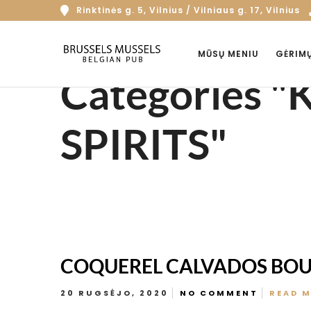
Rinktinės g. 5, Vilnius / Vilniaus g. 17, Vilnius
MŪSŲ MENIU
GĖRIM
Categories "
SPIRITS"
COQUEREL CALVADOS BOU
20 RUGSĖJO, 2020
NO COMMENT
READ 