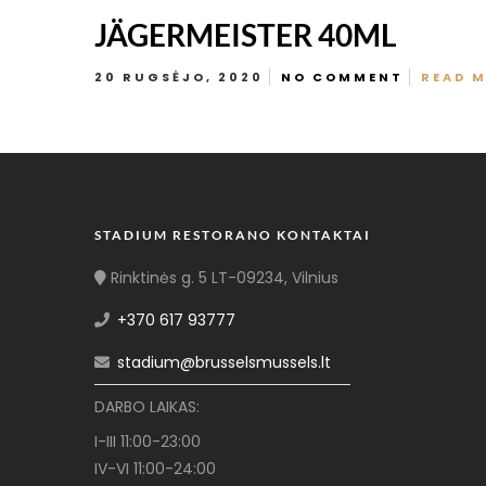
JÄGERMEISTER 40ML
20 RUGSĖJO, 2020
NO COMMENT
READ 
STADIUM RESTORANO KONTAKTAI
Rinktinės g. 5 LT-09234, Vilnius
+370 617 93777
stadium@brusselsmussels.lt
DARBO LAIKAS:
I-III 11:00-23:00
IV-VI 11:00-24:00